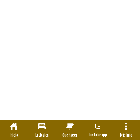
Instalar app
Inicio
La Llosica
Qué hacer
Más Info